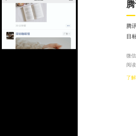
腾
腾
目
微信
阅读
了解