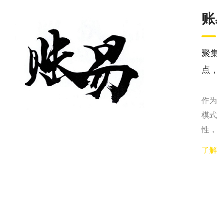
账
聚
点
作为
模式
性，
了解